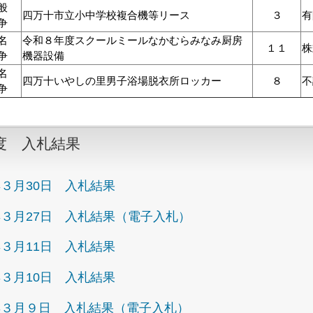
般
四万十市立小中学校複合機等リース
３
争
名
令和８年度スクールミールなかむらみなみ厨房
１１
株
争
機器設備
名
四万十いやしの里男子浴場脱衣所ロッカー
８
不
争
度 入札結果
３月30日 入札結果
３月27日 入札結果（電子入札）
３月11日 入札結果
３月10日 入札結果
年３月９日 入札結果（電子入札）