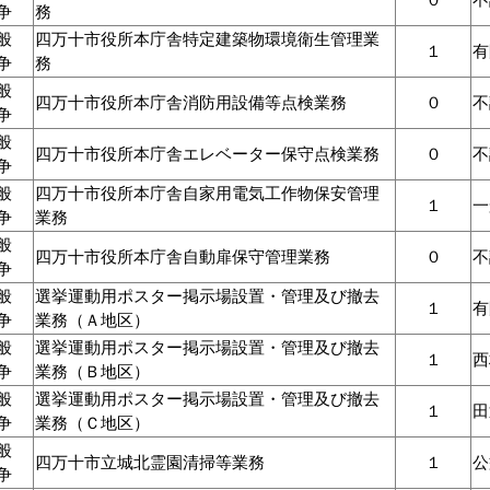
争
務
般
四万十市役所本庁舎特定建築物環境衛生管理業
１
争
務
般
四万十市役所本庁舎消防用設備等点検業務
０
不
争
般
四万十市役所本庁舎エレベーター保守点検業務
０
不
争
般
四万十市役所本庁舎自家用電気工作物保安管理
１
争
業務
般
四万十市役所本庁舎自動扉保守管理業務
０
不
争
般
選挙運動用ポスター掲示場設置・管理及び撤去
１
争
業務（Ａ地区）
般
選挙運動用ポスター掲示場設置・管理及び撤去
１
西
争
業務（Ｂ地区）
般
選挙運動用ポスター掲示場設置・管理及び撤去
１
争
業務（Ｃ地区）
般
四万十市立城北霊園清掃等業務
１
公
争