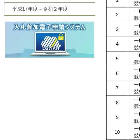
競
平成17年度～令和２年度
一
2
競
一
3
競
一
4
競
一
5
競
一
6
競
一
7
競
一
8
競
一
9
競
一
10
競