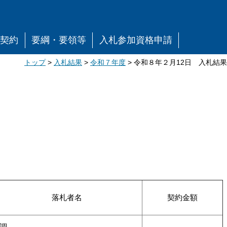
事契約
要綱・要領等
入札参加資格申請
トップ
>
入札結果
>
令和７年度
> 令和８年２月12日 入札結果
落札者名
契約金額
調