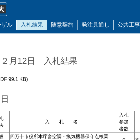
ーザル
入札結果
随意契約
発注見通し
公共工
２月12日 入札結果
DF 99.1 KB)
２日
入札
札
入 札 名
参加
法
者数
般
四万十市役所本庁舎空調・換気機器保守点検業
０
不