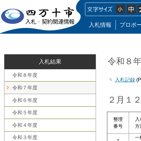
入札情報
プロポ
令和８年
入札結果
令和８年度
入札記録
(P
令和７年度
２月１
令和６年度
令和５年度
整理
入
令和４年度
番号
方
一
令和３年度
1