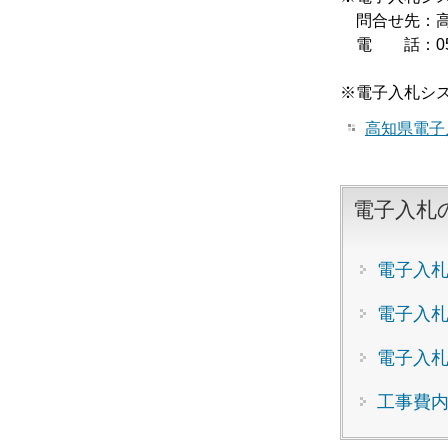
問合せ先：高
電 話：0570
※電子入札シ
高知県電子
電子入札
電子入
電子入
電子入
工事費