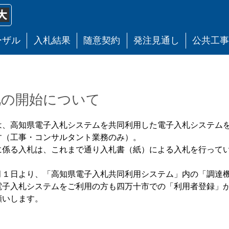
ーザル
入札結果
随意契約
発注見通し
公共工
札の開始について
、高知県電子入札システムを共同利用した電子入札システムを
す（工事・コンサルタント業務のみ）。
係る入札は、これまで通り入札書（紙）による入札を行って
１日より、「高知県電子入札共同利用システム」内の「調達機
電子入札システムをご利用の方も四万十市での「利用者登録」
願いします。